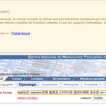
u CNRTL,
services, la version actuelle du portail sera prochainement remplacée par un
 une refonte complète de l'interface adaptée à tous les supports (ordinateurs, t
.
ion ici :
Portail lexical
cal
Corpus
Lexiques
Dictionnaires
Métalexicographie
cographie
Etymologie
Synonymie
Antonymie
Proxémie
C
ne forme
notices corrigées
catégorie :