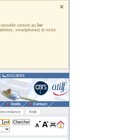
×
e nouvelle version au
1er
ablettes, smartphones) et inclut
Outils
Contact
oncordance
Aide