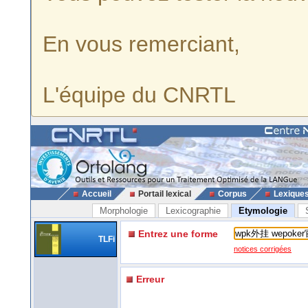
En vous remerciant,
L'équipe du CNRTL
Accueil
Portail lexical
Corpus
Lexique
Morphologie
Lexicographie
Etymologie
Entrez une forme
TLFi
notices corrigées
Erreur