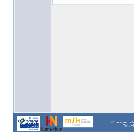
44, avenue de l
Tél. : 