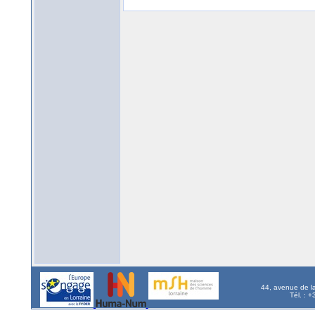
44, avenue de l
Tél. : 