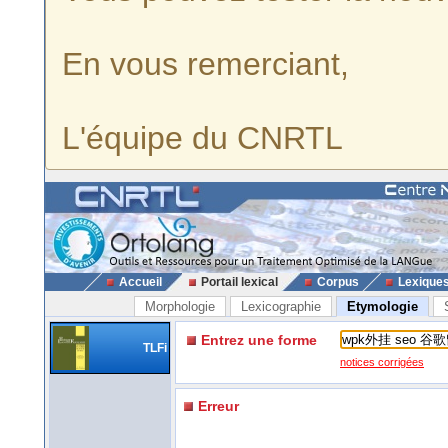
En vous remerciant,
L'équipe du CNRTL
Accueil
Portail lexical
Corpus
Lexique
Morphologie
Lexicographie
Etymologie
Entrez une forme
TLFi
notices corrigées
Erreur