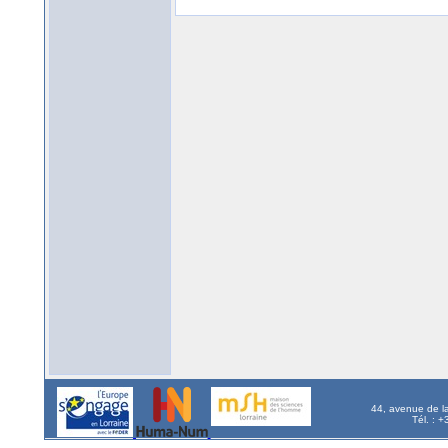
44, avenue de l
Tél. : 