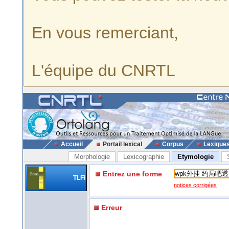
En vous remerciant,
L'équipe du CNRTL
Accueil
Portail lexical
Corpus
Lexique
Morphologie
Lexicographie
Etymologie
Entrez une forme
TLFi
notices corrigées
Erreur