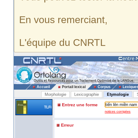
En vous remerciant,
L'équipe du CNRTL
Accueil
Portail lexical
Corpus
Lexique
Morphologie
Lexicographie
Etymologie
Entrez une forme
TLFi
notices corrigées
Erreur