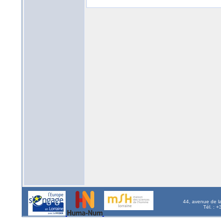
44, avenue de l
Tél. : 