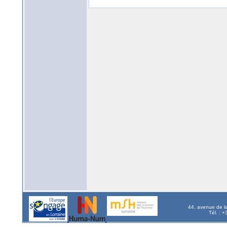
44, avenue de l
Tél. : 