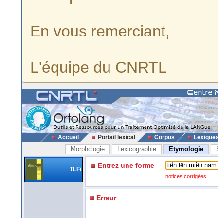
En vous remerciant,
L'équipe du CNRTL
Accueil
Portail lexical
Corpus
Lexique
Morphologie
Lexicographie
Etymologie
Entrez une forme
TLFi
notices corrigées
Erreur