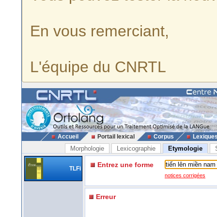
En vous remerciant,
L'équipe du CNRTL
Accueil
Portail lexical
Corpus
Lexique
Morphologie
Lexicographie
Etymologie
Entrez une forme
TLFi
notices corrigées
Erreur