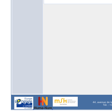
44, avenue de l
Tél. : 