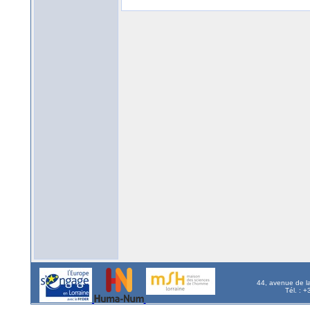
44, avenue de l
Tél. : 