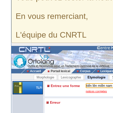
En vous remerciant,
L'équipe du CNRTL
Accueil
Portail lexical
Corpus
Lexique
Morphologie
Lexicographie
Etymologie
Entrez une forme
TLFi
notices corrigées
Erreur