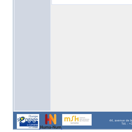
44, avenue de l
Tél. : 