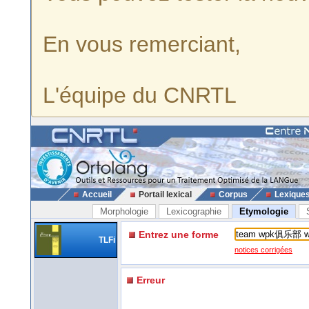
En vous remerciant,
L'équipe du CNRTL
Accueil
Portail lexical
Corpus
Lexique
Morphologie
Lexicographie
Etymologie
Entrez une forme
TLFi
notices corrigées
Erreur