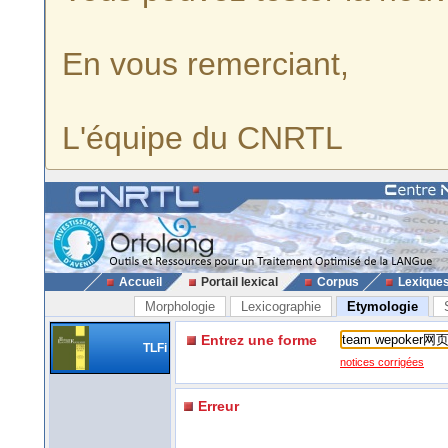
En vous remerciant,
L'équipe du CNRTL
Accueil
Portail lexical
Corpus
Lexique
Morphologie
Lexicographie
Etymologie
Entrez une forme
TLFi
notices corrigées
Erreur