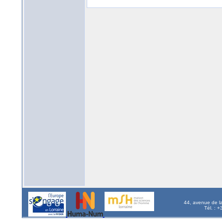
44, avenue de l
Tél. : 