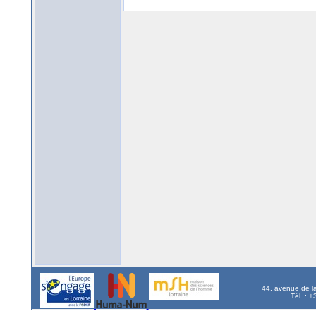
44, avenue de l
Tél. : 