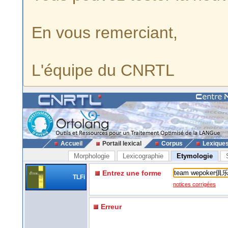
En vous remerciant,
L'équipe du CNRTL
Accueil
Portail lexical
Corpus
Lexique
Morphologie
Lexicographie
Etymologie
Entrez une forme
TLFi
notices corrigées
Erreur