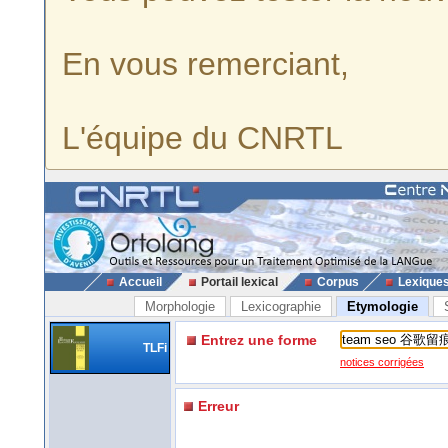
En vous remerciant,
L'équipe du CNRTL
Accueil
Portail lexical
Corpus
Lexique
Morphologie
Lexicographie
Etymologie
Entrez une forme
TLFi
notices corrigées
Erreur