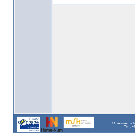
44, avenue de l
Tél. : 