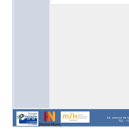
44, avenue de l
Tél. : 