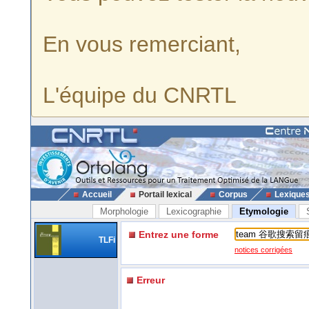
En vous remerciant,
L'équipe du CNRTL
Accueil
Portail lexical
Corpus
Lexique
Morphologie
Lexicographie
Etymologie
Entrez une forme
TLFi
notices corrigées
Erreur