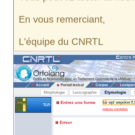
En vous remerciant,
L'équipe du CNRTL
Accueil
Portail lexical
Corpus
Lexique
Morphologie
Lexicographie
Etymologie
Entrez une forme
TLFi
notices corrigées
Erreur