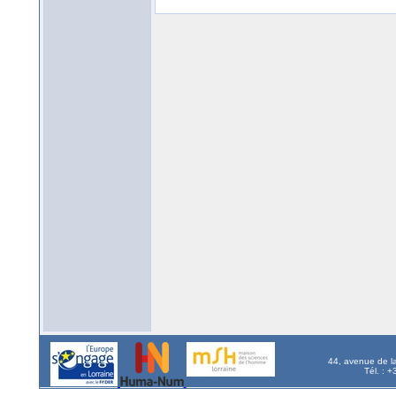
44, avenue de l
Tél. : 