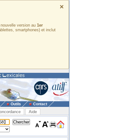
×
e nouvelle version au
1er
ablettes, smartphones) et inclut
Outils
Contact
oncordance
Aide