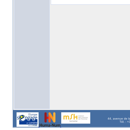
44, avenue de l
Tél. : 