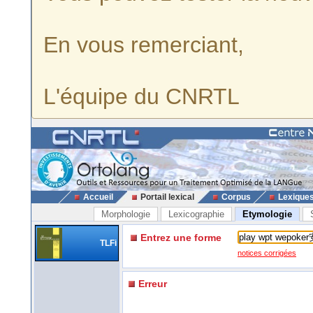
En vous remerciant,
L'équipe du CNRTL
Accueil
Portail lexical
Corpus
Lexique
Morphologie
Lexicographie
Etymologie
Entrez une forme
TLFi
notices corrigées
Erreur