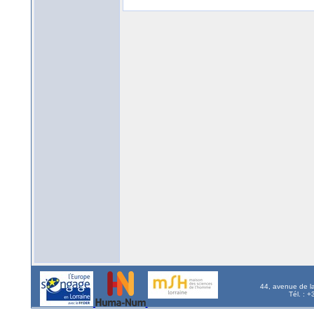
44, avenue de l
Tél. : 