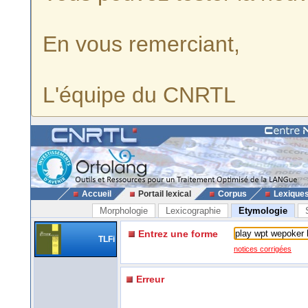
En vous remerciant,
L'équipe du CNRTL
Accueil
Portail lexical
Corpus
Lexique
Morphologie
Lexicographie
Etymologie
Entrez une forme
TLFi
notices corrigées
Erreur