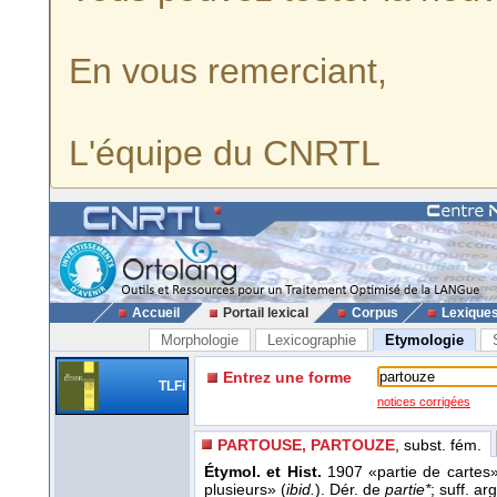
En vous remerciant,
L'équipe du CNRTL
Accueil
Portail lexical
Corpus
Lexique
Morphologie
Lexicographie
Etymologie
Entrez une forme
TLFi
notices corrigées
PARTOUSE, PARTOUZE
, subst. fém.
Étymol. et Hist.
1907 «partie de cartes
plusieurs» (
ibid.
). Dér. de
partie*
; suff. ar