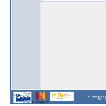
44, avenue de l
Tél. : 