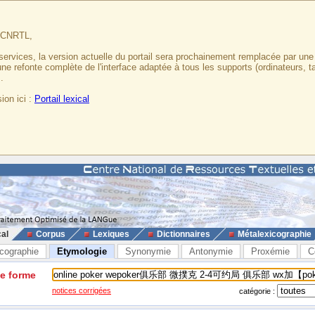
u CNRTL,
services, la version actuelle du portail sera prochainement remplacée par un
 une refonte complète de l'interface adaptée à tous les supports (ordinateurs, t
.
ion ici :
Portail lexical
cal
Corpus
Lexiques
Dictionnaires
Métalexicographie
cographie
Etymologie
Synonymie
Antonymie
Proxémie
C
ne forme
notices corrigées
catégorie :