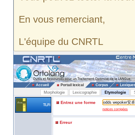
En vous remerciant,
L'équipe du CNRTL
Accueil
Portail lexical
Corpus
Lexique
Morphologie
Lexicographie
Etymologie
Entrez une forme
TLFi
notices corrigées
Erreur