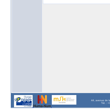
44, avenue de l
Tél. : 