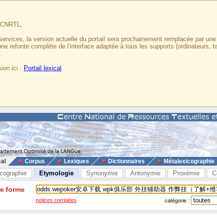
u CNRTL,
services, la version actuelle du portail sera prochainement remplacée par un
 une refonte complète de l'interface adaptée à tous les supports (ordinateurs, t
.
ion ici :
Portail lexical
cal
Corpus
Lexiques
Dictionnaires
Métalexicographie
cographie
Etymologie
Synonymie
Antonymie
Proxémie
C
ne forme
notices corrigées
catégorie :