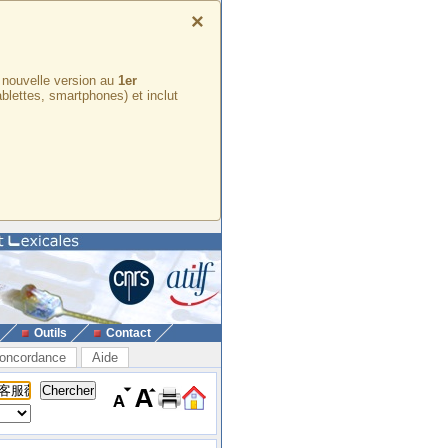
×
e nouvelle version au
1er
ablettes, smartphones) et inclut
Outils
Contact
oncordance
Aide