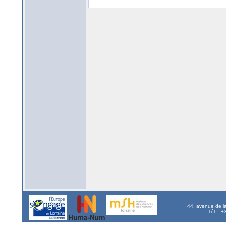
44, avenue de l
Tél. : 