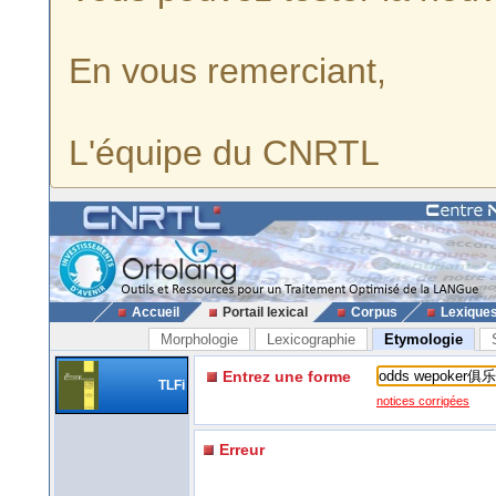
En vous remerciant,
L'équipe du CNRTL
Accueil
Portail lexical
Corpus
Lexique
Morphologie
Lexicographie
Etymologie
Entrez une forme
TLFi
notices corrigées
Erreur