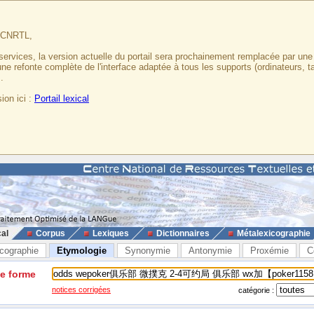
u CNRTL,
services, la version actuelle du portail sera prochainement remplacée par un
 une refonte complète de l'interface adaptée à tous les supports (ordinateurs, t
.
ion ici :
Portail lexical
cal
Corpus
Lexiques
Dictionnaires
Métalexicographie
cographie
Etymologie
Synonymie
Antonymie
Proxémie
C
ne forme
notices corrigées
catégorie :