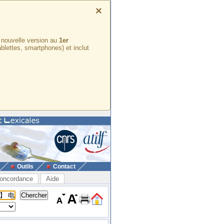
×
e nouvelle version au
1er
ablettes, smartphones) et inclut
Outils
Contact
oncordance
Aide