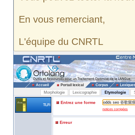
En vous remerciant,
L'équipe du CNRTL
Accueil
Portail lexical
Corpus
Lexique
Morphologie
Lexicographie
Etymologie
Entrez une forme
TLFi
notices corrigées
Erreur