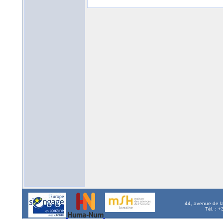
44, avenue de l
Tél. : 