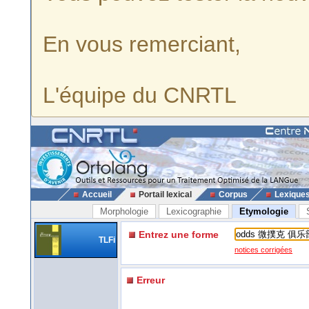
En vous remerciant,
L'équipe du CNRTL
Accueil
Portail lexical
Corpus
Lexique
Morphologie
Lexicographie
Etymologie
Entrez une forme
TLFi
notices corrigées
Erreur