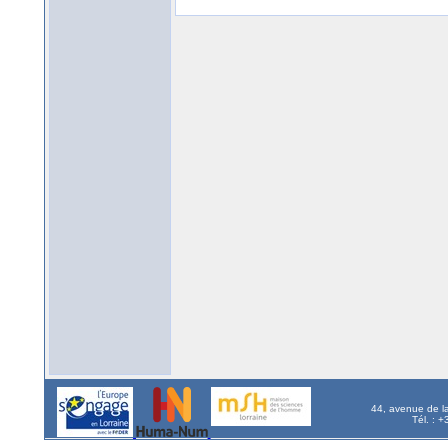
44, avenue de l
Tél. : 