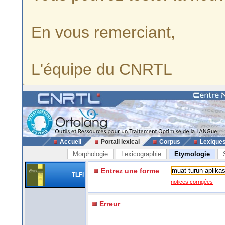
En vous remerciant,
L'équipe du CNRTL
Accueil
Portail lexical
Corpus
Lexique
Morphologie
Lexicographie
Etymologie
Entrez une forme
TLFi
notices corrigées
Erreur