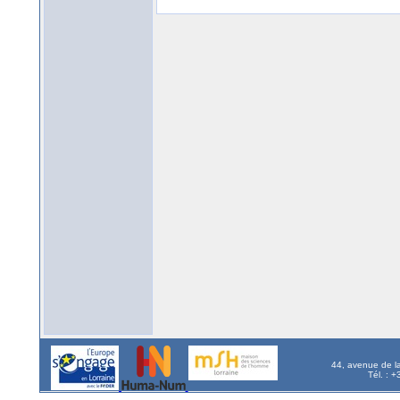
44, avenue de l
Tél. : 