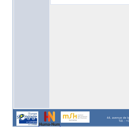
44, avenue de l
Tél. : 