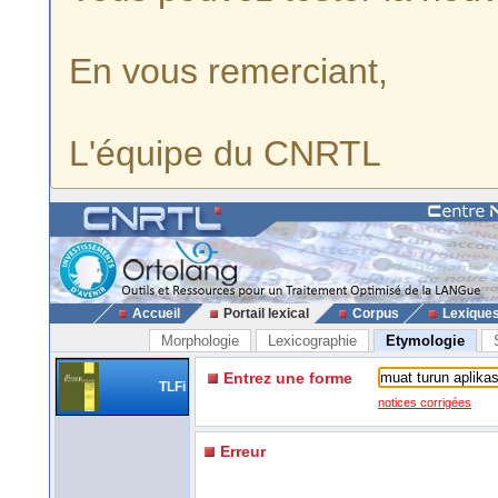
En vous remerciant,
L'équipe du CNRTL
Accueil
Portail lexical
Corpus
Lexique
Morphologie
Lexicographie
Etymologie
Entrez une forme
TLFi
notices corrigées
Erreur