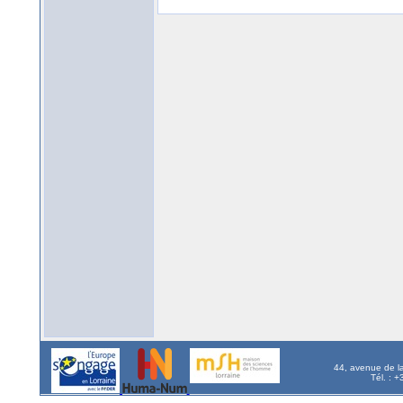
44, avenue de l
Tél. : 