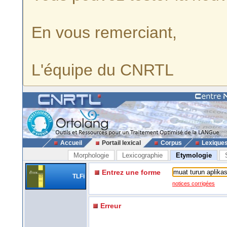
En vous remerciant,
L'équipe du CNRTL
Accueil
Portail lexical
Corpus
Lexique
Morphologie
Lexicographie
Etymologie
Entrez une forme
TLFi
notices corrigées
Erreur