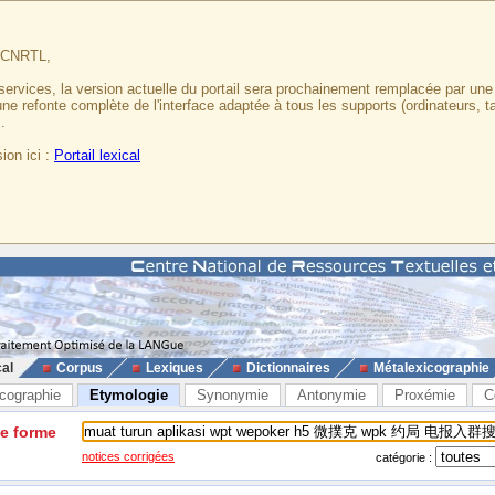
u CNRTL,
services, la version actuelle du portail sera prochainement remplacée par un
 une refonte complète de l'interface adaptée à tous les supports (ordinateurs, t
.
ion ici :
Portail lexical
cal
Corpus
Lexiques
Dictionnaires
Métalexicographie
cographie
Etymologie
Synonymie
Antonymie
Proxémie
C
ne forme
notices corrigées
catégorie :