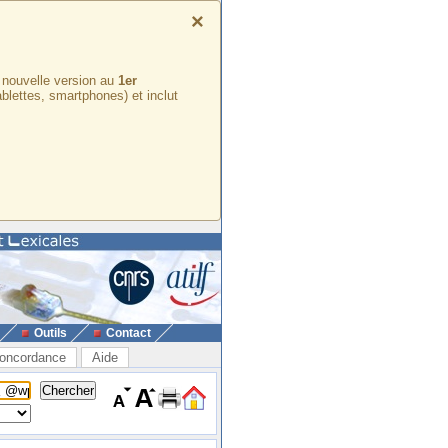
×
e nouvelle version au
1er
ablettes, smartphones) et inclut
Outils
Contact
oncordance
Aide