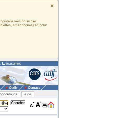
×
e nouvelle version au
1er
ablettes, smartphones) et inclut
Outils
Contact
oncordance
Aide