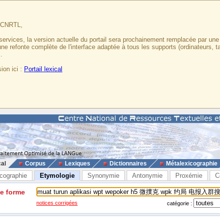
u CNRTL,
services, la version actuelle du portail sera prochainement remplacée par un
 une refonte complète de l'interface adaptée à tous les supports (ordinateurs, t
.
ion ici :
Portail lexical
cal
Corpus
Lexiques
Dictionnaires
Métalexicographie
cographie
Etymologie
Synonymie
Antonymie
Proxémie
C
ne forme
notices corrigées
catégorie :