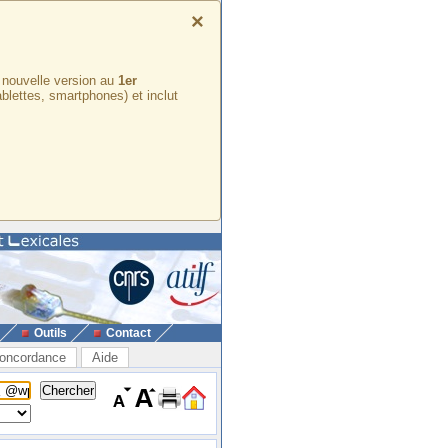
×
e nouvelle version au
1er
ablettes, smartphones) et inclut
Outils
Contact
oncordance
Aide