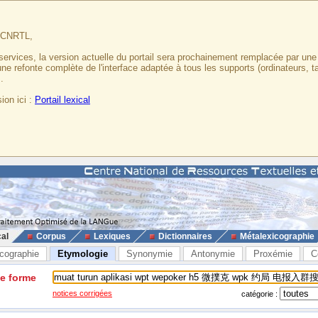
u CNRTL,
services, la version actuelle du portail sera prochainement remplacée par un
 une refonte complète de l'interface adaptée à tous les supports (ordinateurs, t
.
ion ici :
Portail lexical
cal
Corpus
Lexiques
Dictionnaires
Métalexicographie
cographie
Etymologie
Synonymie
Antonymie
Proxémie
C
ne forme
notices corrigées
catégorie :