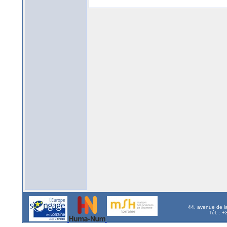
44, avenue de l
Tél. : 