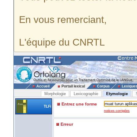
En vous remerciant,
L'équipe du CNRTL
Accueil
Portail lexical
Corpus
Lexique
Morphologie
Lexicographie
Etymologie
Entrez une forme
TLFi
notices corrigées
Erreur