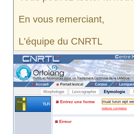
En vous remerciant,
L'équipe du CNRTL
Accueil
Portail lexical
Corpus
Lexique
Morphologie
Lexicographie
Etymologie
Entrez une forme
TLFi
notices corrigées
Erreur