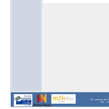
44, avenue de l
Tél. : 