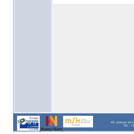
44, avenue de l
Tél. : 