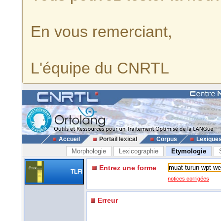
En vous remerciant,
L'équipe du CNRTL
Accueil
Portail lexical
Corpus
Lexique
Morphologie
Lexicographie
Etymologie
Entrez une forme
TLFi
notices corrigées
Erreur