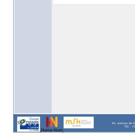
44, avenue de l
Tél. : 