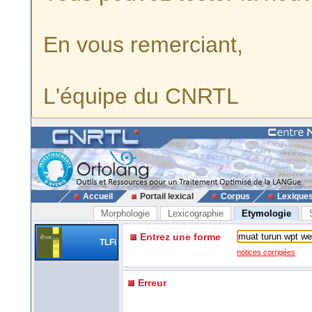
En vous remerciant,
L'équipe du CNRTL
Accueil
Portail lexical
Corpus
Lexique
Morphologie
Lexicographie
Etymologie
Entrez une forme
TLFi
notices corrigées
Erreur