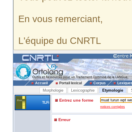
En vous remerciant,
L'équipe du CNRTL
Accueil
Portail lexical
Corpus
Lexique
Morphologie
Lexicographie
Etymologie
Entrez une forme
TLFi
notices corrigées
Erreur