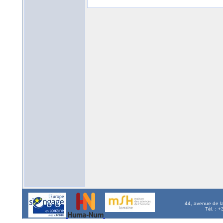
44, avenue de l
Tél. : 