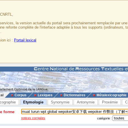
u CNRTL,
services, la version actuelle du portail sera prochainement remplacée par un
 une refonte complète de l'interface adaptée à tous les supports (ordinateurs, t
.
ion ici :
Portail lexical
cal
Corpus
Lexiques
Dictionnaires
Métalexicographie
cographie
Etymologie
Synonymie
Antonymie
Proxémie
C
ne forme
notices corrigées
catégorie :