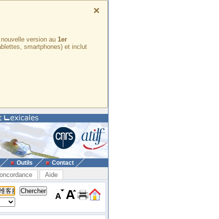
×
e nouvelle version au
1er
ablettes, smartphones) et inclut
Outils
Contact
oncordance
Aide