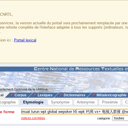
u CNRTL,
services, la version actuelle du portail sera prochainement remplacée par un
 une refonte complète de l'interface adaptée à tous les supports (ordinateurs, t
.
ion ici :
Portail lexical
cal
Corpus
Lexiques
Dictionnaires
Métalexicographie
cographie
Etymologie
Synonymie
Antonymie
Proxémie
C
ne forme
notices corrigées
catégorie :