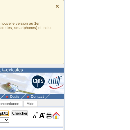
×
e nouvelle version au
1er
ablettes, smartphones) et inclut
Outils
Contact
oncordance
Aide