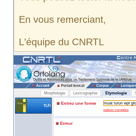
En vous remerciant,
L'équipe du CNRTL
Accueil
Portail lexical
Corpus
Lexique
Morphologie
Lexicographie
Etymologie
Entrez une forme
TLFi
notices corrigées
Erreur