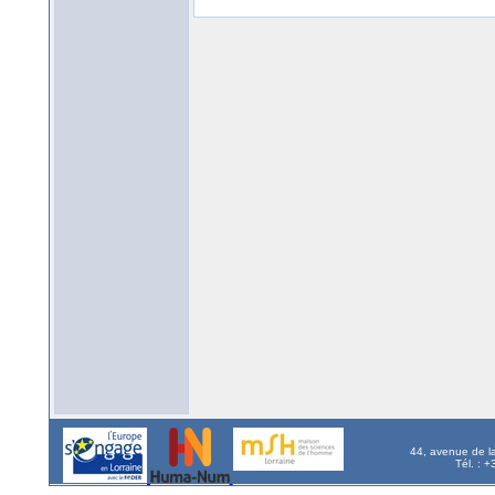
44, avenue de l
Tél. : 