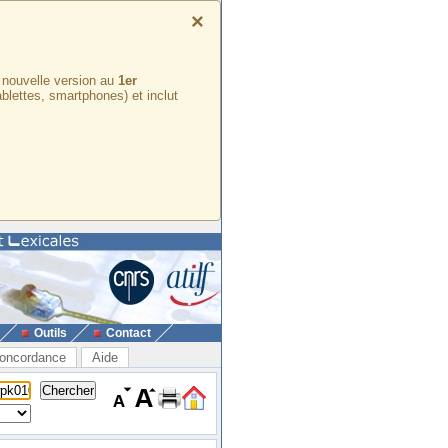
×
e nouvelle version au
1er
ablettes, smartphones) et inclut
Outils
Contact
oncordance
Aide