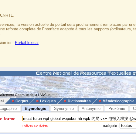
u CNRTL,
services, la version actuelle du portail sera prochainement remplacée par un
 une refonte complète de l'interface adaptée à tous les supports (ordinateurs, t
.
ion ici :
Portail lexical
cal
Corpus
Lexiques
Dictionnaires
Métalexicographie
cographie
Etymologie
Synonymie
Antonymie
Proxémie
C
ne forme
notices corrigées
catégorie :