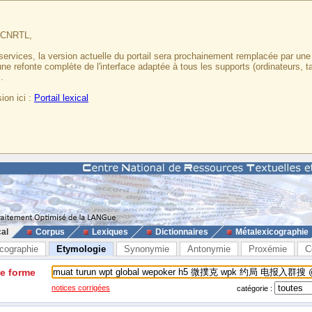
u CNRTL,
services, la version actuelle du portail sera prochainement remplacée par un
 une refonte complète de l'interface adaptée à tous les supports (ordinateurs, t
.
ion ici :
Portail lexical
cal
Corpus
Lexiques
Dictionnaires
Métalexicographie
cographie
Etymologie
Synonymie
Antonymie
Proxémie
C
ne forme
notices corrigées
catégorie :