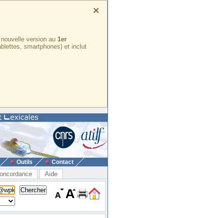
×
e nouvelle version au
1er
ablettes, smartphones) et inclut
Outils
Contact
oncordance
Aide