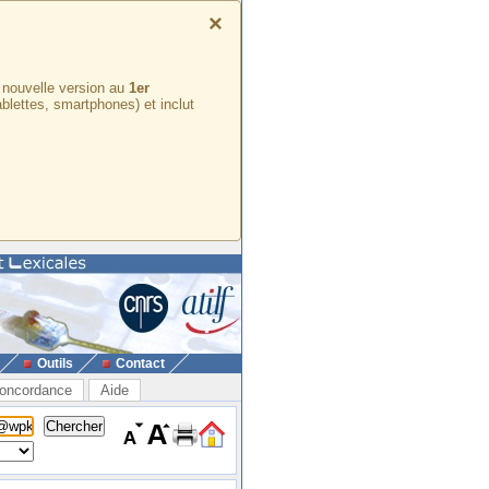
×
e nouvelle version au
1er
ablettes, smartphones) et inclut
Outils
Contact
oncordance
Aide