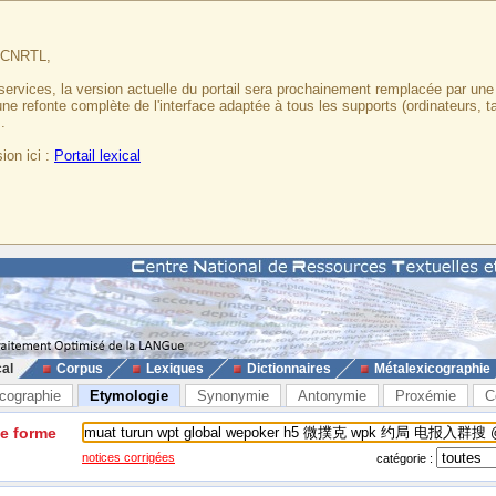
u CNRTL,
services, la version actuelle du portail sera prochainement remplacée par un
 une refonte complète de l'interface adaptée à tous les supports (ordinateurs, t
.
ion ici :
Portail lexical
cal
Corpus
Lexiques
Dictionnaires
Métalexicographie
cographie
Etymologie
Synonymie
Antonymie
Proxémie
C
ne forme
notices corrigées
catégorie :