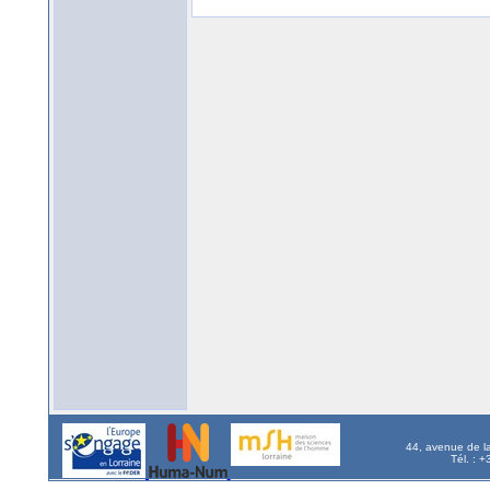
44, avenue de l
Tél. : 