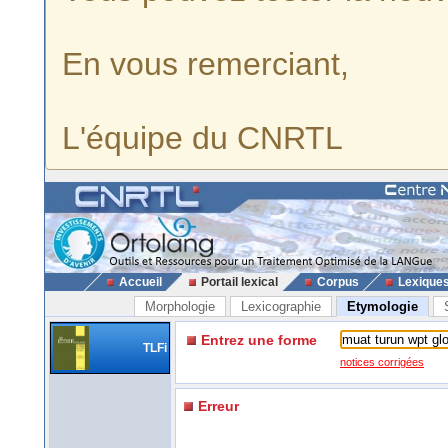
En vous remerciant,
L'équipe du CNRTL
Accueil
Portail lexical
Corpus
Lexique
Morphologie
Lexicographie
Etymologie
Entrez une forme
TLFi
notices corrigées
Erreur