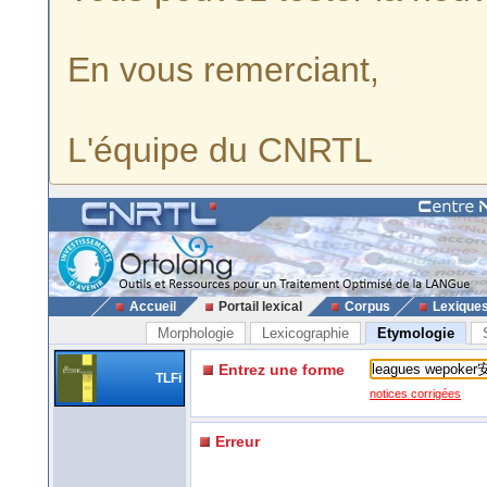
En vous remerciant,
L'équipe du CNRTL
Accueil
Portail lexical
Corpus
Lexique
Morphologie
Lexicographie
Etymologie
Entrez une forme
TLFi
notices corrigées
Erreur