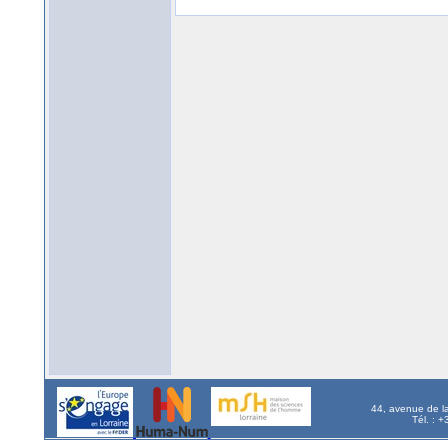
44, avenue de l
Tél. : 