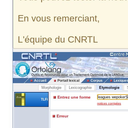
En vous remerciant,
L'équipe du CNRTL
Accueil
Portail lexical
Corpus
Lexique
Morphologie
Lexicographie
Etymologie
Entrez une forme
TLFi
notices corrigées
Erreur