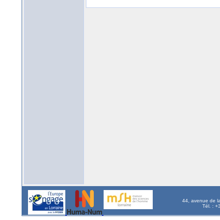
44, avenue de l
Tél. : 