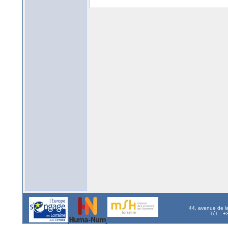
44, avenue de l
Tél. : 