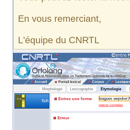
En vous remerciant,
L'équipe du CNRTL
Accueil
Portail lexical
Corpus
Lexique
Morphologie
Lexicographie
Etymologie
Entrez une forme
TLFi
notices corrigées
Erreur