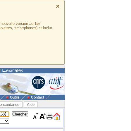
×
e nouvelle version au
1er
ablettes, smartphones) et inclut
Outils
Contact
oncordance
Aide