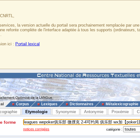
u CNRTL,
services, la version actuelle du portail sera prochainement remplacée par un
 une refonte complète de l'interface adaptée à tous les supports (ordinateurs, t
.
ion ici :
Portail lexical
cal
Corpus
Lexiques
Dictionnaires
Métalexicographie
cographie
Etymologie
Synonymie
Antonymie
Proxémie
C
ne forme
notices corrigées
catégorie :