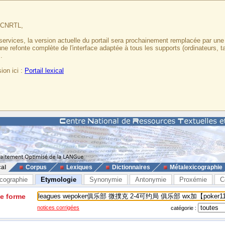
u CNRTL,
services, la version actuelle du portail sera prochainement remplacée par un
 une refonte complète de l'interface adaptée à tous les supports (ordinateurs, t
.
ion ici :
Portail lexical
cal
Corpus
Lexiques
Dictionnaires
Métalexicographie
cographie
Etymologie
Synonymie
Antonymie
Proxémie
C
ne forme
notices corrigées
catégorie :