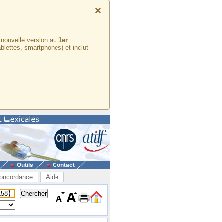
×
e nouvelle version au
1er
ablettes, smartphones) et inclut
Outils
Contact
oncordance
Aide