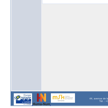
44, avenue de l
Tél. : 