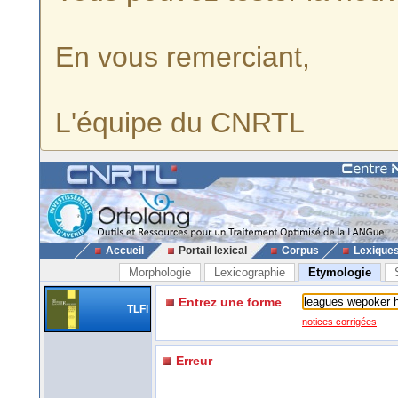
En vous remerciant,
L'équipe du CNRTL
Accueil
Portail lexical
Corpus
Lexique
Morphologie
Lexicographie
Etymologie
Entrez une forme
TLFi
notices corrigées
Erreur