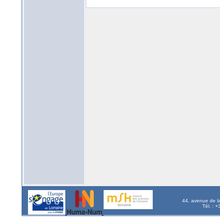
44, avenue de l
Tél. : 