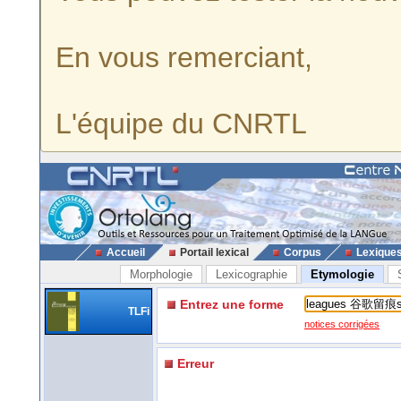
En vous remerciant,
L'équipe du CNRTL
Accueil
Portail lexical
Corpus
Lexique
Morphologie
Lexicographie
Etymologie
Entrez une forme
TLFi
notices corrigées
Erreur